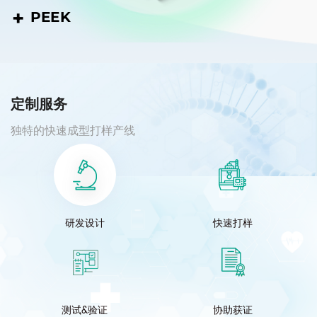
球囊料管
定
制
服
务
独特的快速成型打样产线
研发设计
快速打样
测试&验证
协助获证