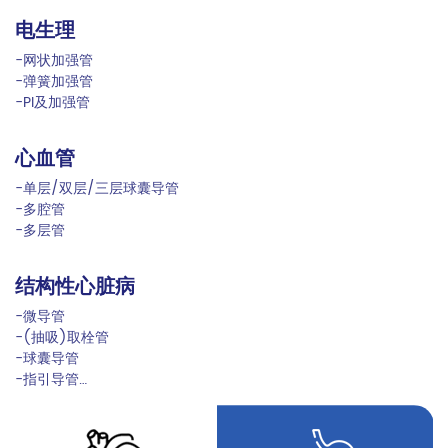
神经血管
电生理
内窥镜
泌尿
微创外科
-微导管
-网状加强管
-网状加强管
-泌尿弹簧管
-球囊管
-(抽吸)取栓管
-弹簧加强管
-弹簧加强管
-调弯泌尿弹簧鞘
-可调弯鞘管
-球囊导管
-PI及加强管
-多腔管
-取石篮管（PI）
-一次性取样管
-指引导管
-造影导管
心血管
骨科
-护套管
眼科系统
-单层/双层/三层球囊导管
-PEEK管
-远端导管
-多腔管
-椎体球囊导管
-泪道插管
-多层管
-压紧套管
-引流管
结构性心脏病
外周血管
-微导管
-网状加强管
-(抽吸)取栓管
-弹簧加强管
-球囊导管
-护套管
-指引导管
-造影导管
-血管鞘管