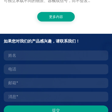
同的物质、器械或信号，而不会发
实现了非凡的
机械干扰。这种结构使单根导管或
其他任何一类
同时执行多项临床功能：一个腔可
计师需要穿越
二个腔输送造影剂，第三个腔负责
矩，或在外径
更多内容
所有这些都在以毫米几分之一计的
时，医用级聚
 对于首次接触该技术的器械工程师
与常规聚合物
员，关键洞察在于：多腔管材将单
在壁厚低于1
尖
件转化为多功能平台，降低了手术
造商能够在外
如果您对我们的产品感兴趣，请联系我们！
端
限度地减少了患者入路创伤，并实
径。这直接转
成
无法复制的临床能力。本指南涵盖
通过性，以及
型
导管管材的设计原则、材料选择、
讨材料科学、
（最
床应用——从基础概念到高级规格
聚酰亚胺成为
长
材的工作原理：核心设计原则 多腔
创外科中的优
70mm）
导
计挑战在于：为每个腔分配足够的
料特性 聚酰
管
时保持足够小的外径以适配预期的
形成刚性的芳
印
增加一个腔，都在争夺同一个固定
能轮廓，在很
刷
着腔配置设计是一个优化问题，需
超越。薄壁聚
导
单个腔尺寸、腔间壁厚（隔膜厚
下仍能保持机
管
构完整性之间取得平衡。 腔几何形
要求。 关键物理和化学特
打
孔
 多腔管材并不局限于同心排列的圆
亚胺的主要优
导
密挤出多腔管材支持多种内部几何
仍能提供170-
管
个通道的功能需求进行选择。常见
PEEK、PT