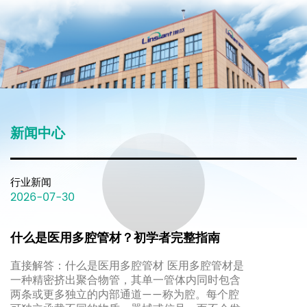
新
闻
中
心
新闻中心
2026-07-30
多腔管材？初学者完整指南
为什么导管
么是医用多腔管材 医用多腔管材是
简短解答：聚
聚合物管，其单一管体内同时包含
酰亚胺管材用
立的内部通道——称为腔。每个腔
构、高抗拉强