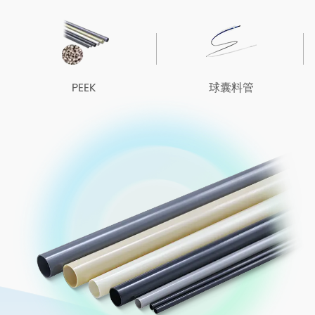
球囊料管
微导管