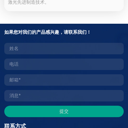
激光先进制造技术。
尖
如果您对我们的产品感兴趣，请联系我们！
端
成
型
（最
长
70mm）
导
管
印
刷
导
管
打
孔
导
管
焊
接
导
联系方式