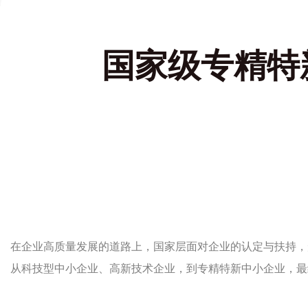
国家级专精特
在企业高质量发展的道路上，国家层面对企业的认定与扶持，
从
科技型中小企业
、
高新技术企业
，到
专精特新中小企业
，最