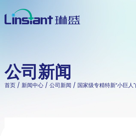
公司新闻
首页
/
新闻中心
/
公司新闻
/
国家级专精特新“小巨人