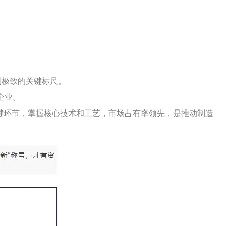
到极致的关键标尺。
企业。
键环节，掌握核心技术和工艺，市场占有率领先，是推动制造