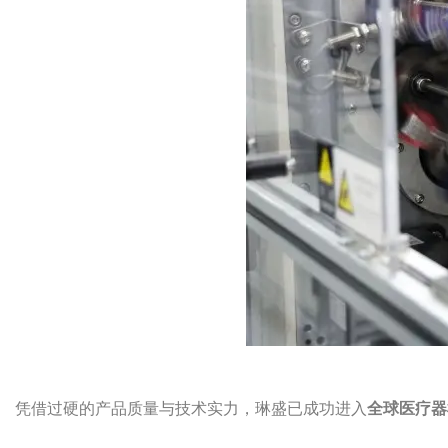
凭借过硬的产品质量与技术实力，琳盛已成功进入
全球医疗器