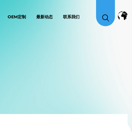
OEM定制
最新动态
联系我们